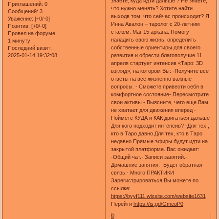
знаете, куда идти дальше ? Не знаете,
Приглашений:
0
что нужно менять? Хотите найти
Сообщений:
3
выходв том, что сейчас происходит? Я
Уважение:
[+0/-0]
Инна Авалон – таролог с 20-летним
Позитив:
[+0/-0]
стажем. Маг 15 аркана. Помогу
Провел на форуме:
наладить свою жизнь, определить
1 минуту
собственные ориентиры для своего
Последний визит:
2025-01-14 19:32:08
развития и обрести благополучие 11
апреля стартует интенсив «Таро: 3D
взгляд», на котором Вы: -Получите все
ответы на все жизненно важные
вопросы. - Сможете привести себя в
комфортное состояние- Пересмотрите
свои активы - Выясните, чего еще Вам
не хватает для движения вперед -
Поймете КУДА и КАК двигаться дальше
Для кого подходит интенсив? -Для тех ,
кто в Таро давно Для тех, кто в Таро
недавно Прямые эфиры будут идти на
закрытой платформе. Вас ожидает:
-Общий чат.- Записи занятий.-
Домашние занятия.- Будет обратная
связь.- Много ПРАКТИКИ
Зарегистрироваться Вы можете по
ссылке:
https://byyf111.wixsite.com/website1631
Перейти
https://is.gd/GmeoP0
0