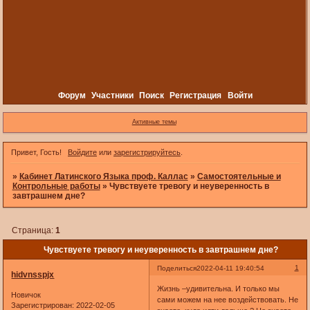
Форум
Участники
Поиск
Регистрация
Войти
Активные темы
Привет, Гость!
Войдите
или
зарегистрируйтесь
.
»
Кабинет Латинского Языка проф. Каллас
»
Самостоятельные и
Контрольные работы
»
Чувствуете тревогу и неуверенность в
завтрашнем дне?
Страница:
1
Чувствуете тревогу и неуверенность в завтрашнем дне?
1
Поделиться
2022-04-11 19:40:54
hidvnsspjx
Жизнь –удивительна. И только мы
Новичок
сами можем на нее воздействовать. Не
Зарегистрирован
: 2022-02-05